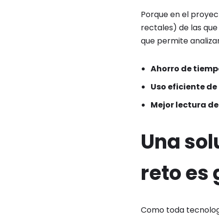
Porque en el proye
rectales) de las que
que permite analiza
Ahorro de tiemp
Uso eficiente d
Mejor lectura d
Una sol
reto es
Como toda tecnologí