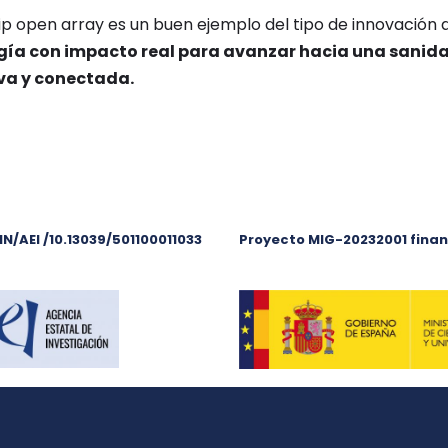
hip open array es un buen ejemplo del tipo de innovació
gía con impacto real para avanzar hacia una sanid
iva y conectada.
N/AEI /10.13039/501100011033
Proyecto MIG-20232001 finan