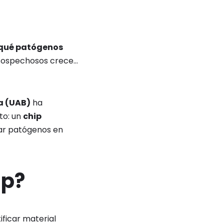
qué patógenos
s sospechosos crece…
a (UAB)
ha
to: un
chip
ar patógenos en
ip?
ficar material