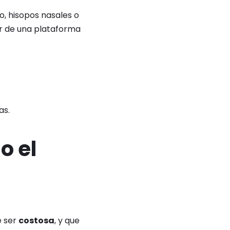
, hisopos nasales o
er de una plataforma
as.
o el
e ser
costosa
, y que