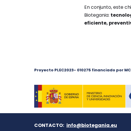
En conjunto, este c
Biotegania:
tecnolo
eficiente, prevent
Proyecto
PLEC2023- 010275
financiado por MCI
CONTACTO:
info@biotegania.eu