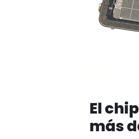
El chi
más d