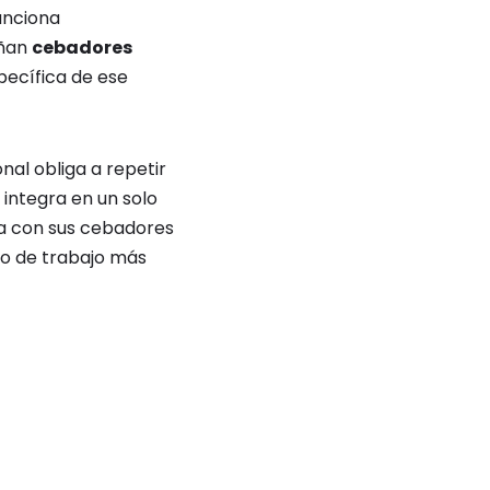
unciona
eñan
cebadores
pecífica de ese
nal obliga a repetir
 integra en un solo
na con sus cebadores
ujo de trabajo más