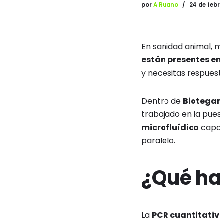
por
A Ruano
24 de feb
En sanidad animal, 
están presentes e
y necesitas respuest
Dentro de
Biotega
trabajado en la pue
microfluídico
capaz
paralelo.
¿Qué ha
La
PCR cuantitati